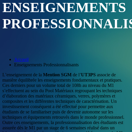
ENSEIGNEMENTS
PROFESSIONNALI
Accueil
Enseignements Professionnalisants
L’enseignement de la
Mention SGM
de l’
UT3PS
associe de
manière équilibrée les enseignements fondamentaux et pratiques.
Ces derniers pour un volume total de 108h au niveau du M1
s’effectuent au sein du Pool Matériaux regroupant les techniques
d’élaboration des matériaux céramiques, verres, polymères et
composites et les différentes techniques de caractérisation. Un
investissement conséquent a été effectué pour permettre aux
étudiants de se familiariser puis de devenir autonome sur les
techniques et équipements retrouvés dans le monde professionnel.
Outre ces enseignements, la professionnalisation des étudiants est
assurée dès le M1 par un stage de 6 semaines réalisé dans un