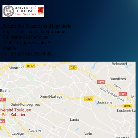
Faculté des Sciences et d'Ingénierie
F.S.I. - Division de la Formation
118, route de Narbonne
31062 Toulouse cedex 9
France
Tel. +33(0)5.61.55.74.83