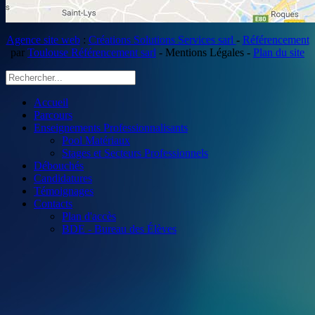
Agence site web
:
Créations Solutions Services sarl
-
Référencement
par
Toulouse Référencement sarl
- Mentions Légales -
Plan du site
Accueil
Parcours
Enseignements Professionnalisants
Pool Matériaux
Stages et Secteurs Professionnels
Débouchés
Candidatures
Témoignages
Contacts
Plan d'accès
BDE - Bureau des Élèves