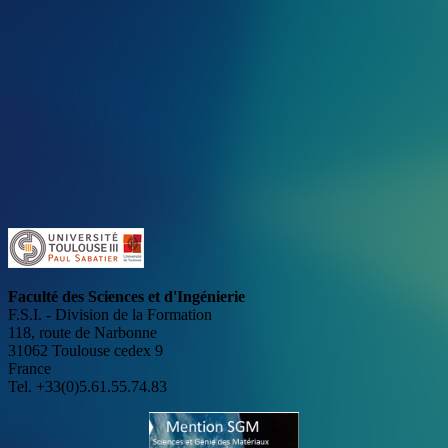
Faculté des Sciences et d'Ingénierie
F.S.I. - Division de la Formation
118, route de Narbonne
31062 Toulouse cedex 9
France
Tel. +33(0)5.61.55.74.83