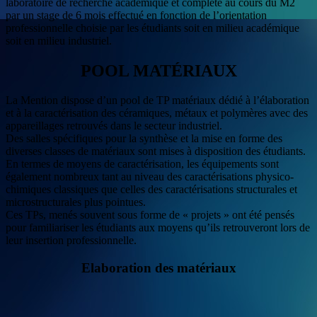
laboratoire de recherche académique et complété au cours du M2
par un stage de 6 mois effectué en fonction de l’orientation
professionnelle choisie par les étudiants soit en milieu académique
soit en milieu industriel.
POOL MATÉRIAUX
La Mention dispose d’un pool de TP matériaux dédié à l’élaboration
et à la caractérisation des céramiques, métaux et polymères avec des
appareillages retrouvés dans le secteur industriel.
Des salles spécifiques pour la synthèse et la mise en forme des
diverses classes de matériaux sont mises à disposition des étudiants.
En termes de moyens de caractérisation, les équipements sont
également nombreux tant au niveau des caractérisations physico-
chimiques classiques que celles des caractérisations structurales et
microstructurales plus pointues.
Ces TPs, menés souvent sous forme de « projets » ont été pensés
pour familiariser les étudiants aux moyens qu’ils retrouveront lors de
leur insertion professionnelle.
Elaboration des matériaux